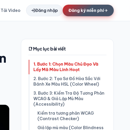
Tải Video
Đăng nhập
Đăng ký miễn phí
📑 Mục lục bài viết
n
1. Bước 1: Chọn Màu Chủ Đạo Và
Lấy Mã Màu Linh Hoạt
2. Bước 2: Tạo Sơ Đồ Hòa Sắc Với
Bánh Xe Màu HSL (Color Wheel)
3. Bước 3: Kiểm Tra Độ Tương Phản
WCAG & Giả Lập Mù Màu
(Accessibility)
Kiểm tra tương phản WCAG
(Contrast Checker)
Giả lập mù màu (Color Blindness