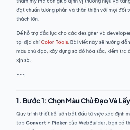
thẩm mỹ mà còn giúp định vị thương hiệu và tăng 
đạt chuẩn tương phản và thân thiện với mọi đối
thách lớn.
Để hỗ trợ đắc lực cho các designer và develope
tại địa chỉ
Color Tools
. Bài viết này sẽ hướng dẫ
màu chủ đạo, xây dựng sơ đồ hòa sắc, kiểm tra 
xịn sò.
---
1. Bước 1: Chọn Màu Chủ Đạo Và Lấ
Quy trình thiết kế luôn bắt đầu từ việc xác định 
tab
Convert + Picker
của WebBuilder, bạn có th