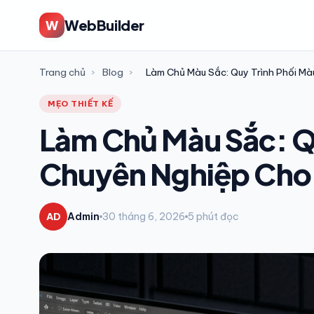
WebBuilder
W
Trang chủ
›
Blog
›
Làm Chủ Màu Sắc: Quy Trình Phối M
MẸO THIẾT KẾ
Làm Chủ Màu Sắc: Q
Chuyên Nghiệp Cho
AD
Admin
30 tháng 6, 2026
5 phút đọc