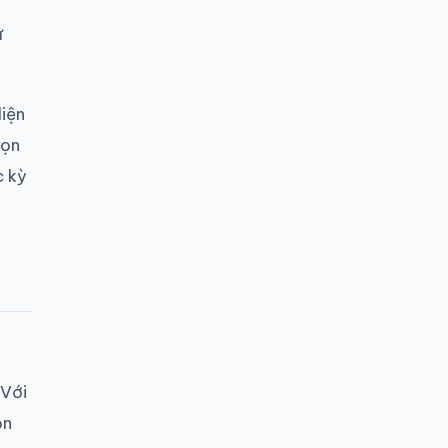
ử
iện
họn
c kỳ
 Với
ọn