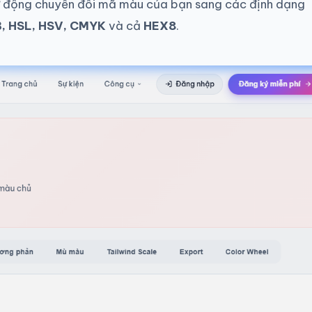
ự động chuyển đổi mã màu của bạn sang các định dạng
, HSL, HSV, CMYK
và cả
HEX8
.