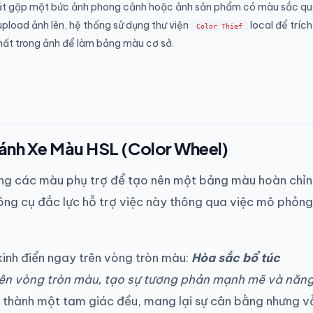
ắt gặp một bức ảnh phong cảnh hoặc ảnh sản phẩm có màu sắc q
 upload ảnh lên, hệ thống sử dụng thư viện
local để trích
Color Thief
hất trong ảnh để làm bảng màu cơ sở.
Bánh Xe Màu HSL (Color Wheel)
ựng các màu phụ trợ để tạo nên một bảng màu hoàn chỉn
ng cụ đắc lực hỗ trợ việc này thông qua việc mô phỏng
kinh điển ngay trên vòng tròn màu:
Hòa sắc bổ túc
rên vòng tròn màu, tạo sự tương phản mạnh mẽ và năn
thành một tam giác đều, mang lại sự cân bằng nhưng v