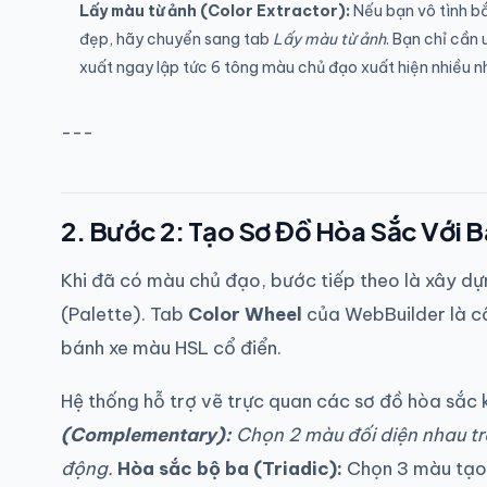
Lấy màu từ ảnh (Color Extractor):
Nếu bạn vô tình b
đẹp, hãy chuyển sang tab
Lấy màu từ ảnh
. Bạn chỉ cần
xuất ngay lập tức 6 tông màu chủ đạo xuất hiện nhiều n
---
2. Bước 2: Tạo Sơ Đồ Hòa Sắc Với 
Khi đã có màu chủ đạo, bước tiếp theo là xây d
(Palette). Tab
Color Wheel
của WebBuilder là cô
bánh xe màu HSL cổ điển.
Hệ thống hỗ trợ vẽ trực quan các sơ đồ hòa sắc 
(Complementary):
Chọn 2 màu đối diện nhau t
động.
Hòa sắc bộ ba (Triadic):
Chọn 3 màu tạo 