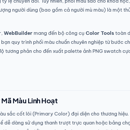
tỷ lệ chuyển đổi. Tuy nhiên, phối màu sao cho khoa học,
 tượng người dùng (bao gồm cả người mù màu) là một th
r,
WebBuilder
mang đến bộ công cụ
Color Tools
toàn d
n bạn quy trình phối màu chuẩn chuyên nghiệp từ bước c
độ tương phản cho đến xuất palette ảnh PNG swatch cự
y Mã Màu Linh Hoạt
màu sắc cốt lõi (Primary Color) đại diện cho thương hiệu.
ể dễ dàng sử dụng thanh trượt trực quan hoặc bảng ch