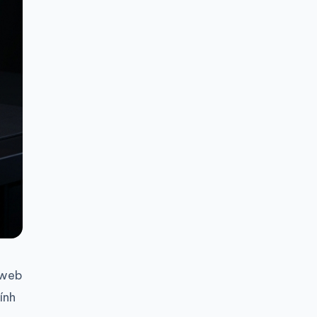
 web
ính