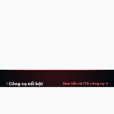
⚡
Công cụ nổi bật
Xem tất cả 176 công cụ →
Nén & resize ảnh hàng loạt
🗜️
Tải nhiều ảnh, đổi kích thước và nén cùng lúc, tải về ZIP.