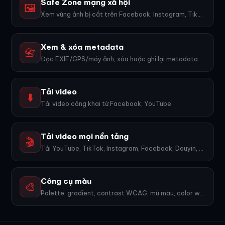
Safe Zone mạng xã hội
🖼️
Xem vùng ảnh bị cắt trên Facebook, Instagram, TikTok, YouTube...
Xem & xóa metadata
📇
Đọc EXIF/GPS/máy ảnh, xóa hoặc ghi lại metadata.
Tải video
⬇️
Tải video công khai từ Facebook, YouTube.
Tải video mọi nền tảng
🎬
Tải YouTube, TikTok, Instagram, Facebook, Douyin, Bilibili, X... 1600+ nền tảng, không watermark.
Công cụ màu
🎨
Palette, gradient, contrast WCAG, mù màu, color wheel, export PNG. 9 công cụ.