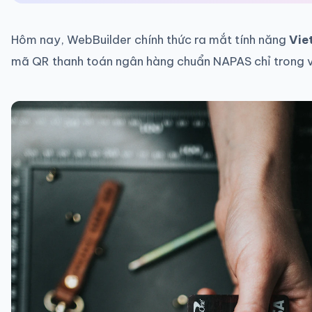
Hôm nay, WebBuilder chính thức ra mắt tính năng
Vie
mã QR thanh toán ngân hàng chuẩn NAPAS chỉ trong v