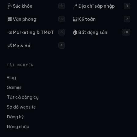
🩺
📍
Sức khỏe
Địa chỉ sáp nhập
9
3
🏢
🧮
Văn phòng
Kế toán
5
7
📣
🏠
Marketing & TMĐT
Bất động sản
8
10
👶
Mẹ & Bé
4
TÀI NGUYÊN
Blog
Games
Tất cả công cụ
Sơ đồ website
Đăng ký
Đăng nhập