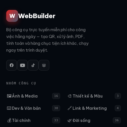
WebBuilder
W
Bộ công cụ trực tuyến miễn phí cho công
việc hằng ngày — tạo QR, xử lý ảnh, PDF,
tính toán và hàng chục tiện ích khác, chạy
ngay trên trình duyệt.
NHÓM CÔNG CỤ
🖼️
🎨
Ảnh & Media
Thiết kế & Màu
16
3
⌨️
🔗
Dev & Văn bản
Link & Marketing
38
4
💰
🌿
Tài chính
Đời sống
33
36