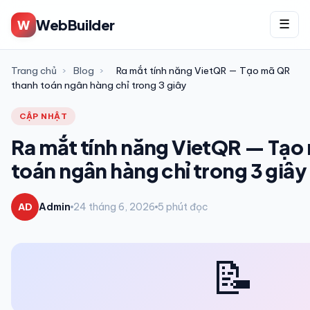
WebBuilder
W
☰
Trang chủ
›
Blog
›
Ra mắt tính năng VietQR — Tạo mã QR
thanh toán ngân hàng chỉ trong 3 giây
CẬP NHẬT
Ra mắt tính năng VietQR — Tạo
toán ngân hàng chỉ trong 3 giây
AD
Admin
24 tháng 6, 2026
5 phút đọc
📝