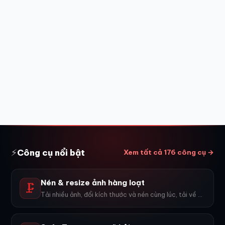
⚡
Công cụ nổi bật
Xem tất cả 176 công cụ →
Nén & resize ảnh hàng loạt
🗜️
Tải nhiều ảnh, đổi kích thước và nén cùng lúc, tải về ZIP.