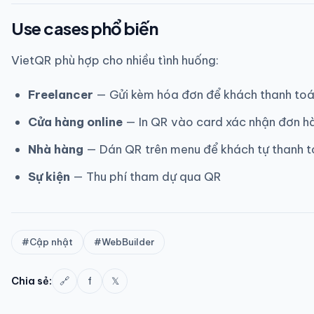
Use cases phổ biến
VietQR phù hợp cho nhiều tình huống:
Freelancer
— Gửi kèm hóa đơn để khách thanh toá
Cửa hàng online
— In QR vào card xác nhận đơn h
Nhà hàng
— Dán QR trên menu để khách tự thanh 
Sự kiện
— Thu phí tham dự qua QR
#Cập nhật
#WebBuilder
f
𝕏
Chia sẻ:
🔗