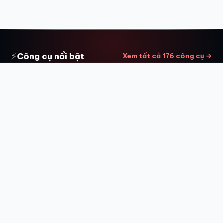
⚡
Công cụ nổi bật
Xem tất cả 176 công cụ →
Nén & resize ảnh hàng loạt
🗜️
Tải nhiều ảnh, đổi kích thước và nén cùng lúc, tải về ZIP.
Safe Zone mạng xã hội
🖼️
Xem vùng ảnh bị cắt trên Facebook, Instagram, TikTok, YouTube...
Xem & xóa metadata
📇
Đọc EXIF/GPS/máy ảnh, xóa hoặc ghi lại metadata.
Tải video