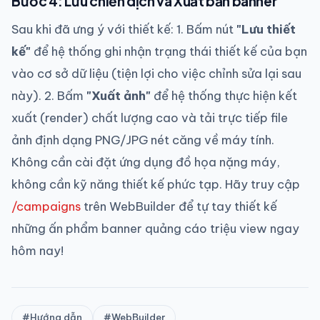
Bước 4: Lưu chiến dịch và Xuất bản banner
Sau khi đã ưng ý với thiết kế: 1. Bấm nút
"Lưu thiết
kế"
để hệ thống ghi nhận trạng thái thiết kế của bạn
vào cơ sở dữ liệu (tiện lợi cho việc chỉnh sửa lại sau
này). 2. Bấm
"Xuất ảnh"
để hệ thống thực hiện kết
xuất (render) chất lượng cao và tải trực tiếp file
ảnh định dạng PNG/JPG nét căng về máy tính.
Không cần cài đặt ứng dụng đồ họa nặng máy,
không cần kỹ năng thiết kế phức tạp. Hãy truy cập
/campaigns
trên WebBuilder để tự tay thiết kế
những ấn phẩm banner quảng cáo triệu view ngay
hôm nay!
#Hướng dẫn
#WebBuilder