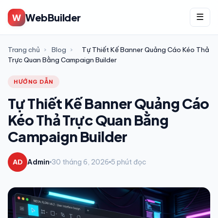
WebBuilder
W
☰
Trang chủ
›
Blog
›
Tự Thiết Kế Banner Quảng Cáo Kéo Thả
Trực Quan Bằng Campaign Builder
HƯỚNG DẪN
Tự Thiết Kế Banner Quảng Cáo
Kéo Thả Trực Quan Bằng
Campaign Builder
AD
Admin
30 tháng 6, 2026
5 phút đọc