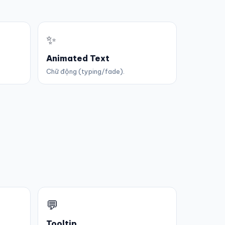
✨
Animated Text
Chữ động (typing/fade).
💬
Tooltip