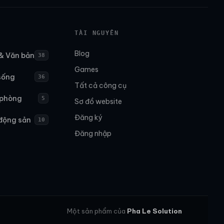
TÀI NGUYÊN
Blog
& Văn bản
38
Games
sống
36
Tất cả công cụ
 phòng
5
Sơ đồ website
Đăng ký
động sản
10
Đăng nhập
Một sản phẩm của
Pha Le Solution