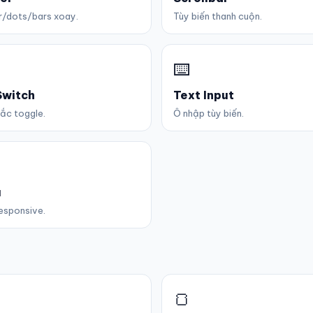
r/dots/bars xoay.
Tùy biến thanh cuộn.
⌨️
Switch
Text Input
ắc toggle.
Ô nhập tùy biến.
u
esponsive.
🍞