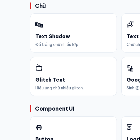
Chữ
🔤
🌈
Text Shadow
Text
Đổ bóng chữ nhiều lớp.
Chữ ch
📺
🔡
Glitch Text
Goog
Hiệu ứng chữ nhiễu glitch.
Sinh @
Component UI
🔘
⏳
Button
Load