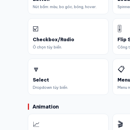
Nút bấm: màu, bo góc, bóng, hover.
Spinne
☑️
🎚️
Checkbox/Radio
Flip 
Ô chọn tùy biến.
Công t
🔽
📋
Select
Men
Dropdown tùy biến.
Menu r
Animation
📈
🎬