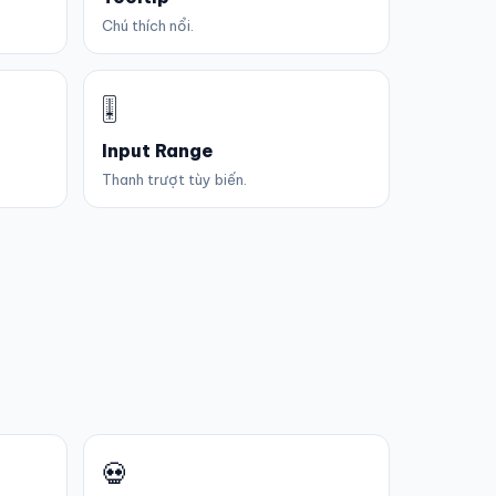
Chú thích nổi.
🎚️
Input Range
Thanh trượt tùy biến.
💀