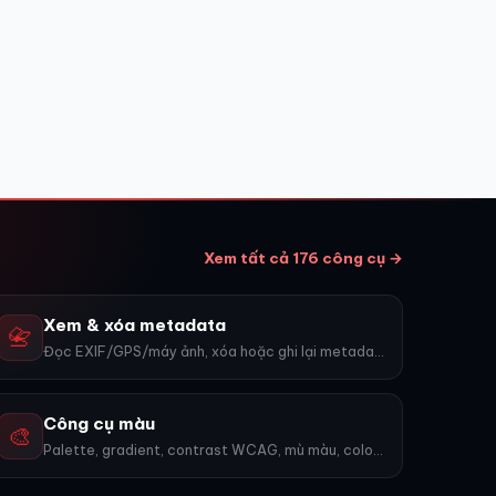
Xem tất cả 176 công cụ →
Xem & xóa metadata
📇
Đọc EXIF/GPS/máy ảnh, xóa hoặc ghi lại metadata.
Công cụ màu
🎨
Palette, gradient, contrast WCAG, mù màu, color wheel, export PNG. 9 công cụ.