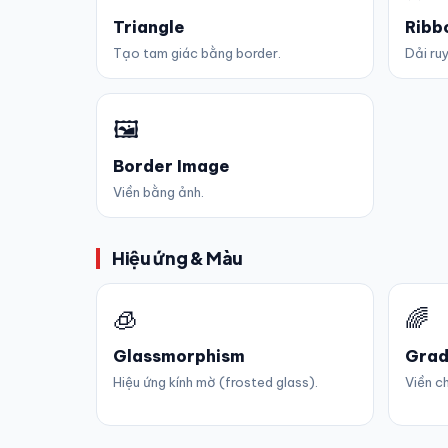
Triangle
Ribb
Tạo tam giác bằng border.
Dải ru
🖼️
Border Image
Viền bằng ảnh.
Hiệu ứng & Màu
🧊
🌈
Glassmorphism
Grad
Hiệu ứng kính mờ (frosted glass).
Viền c