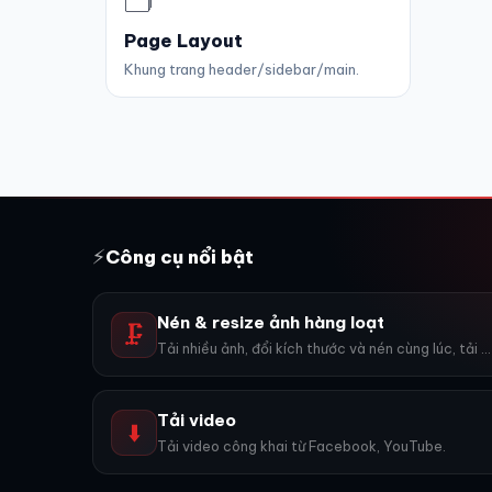
🗂️
Page Layout
Khung trang header/sidebar/main.
⚡
Công cụ nổi bật
Nén & resize ảnh hàng loạt
🗜️
Tải nhiều ảnh, đổi kích thước và nén cùng lúc, tải về ZIP.
Tải video
⬇️
Tải video công khai từ Facebook, YouTube.