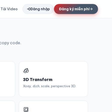
Tải Video
Đăng nhập
Đăng ký miễn phí
 copy code.
🧊
3D Transform
Xoay, dịch, scale, perspective 3D.
🔳