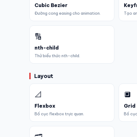
Cubic Bezier
Keyf
Đường cong easing cho animation.
Tạo an
🔢
nth-child
Thử biểu thức nth-child.
Layout
📐
🔲
Flexbox
Grid
Bố cục flexbox trực quan.
Bố cục