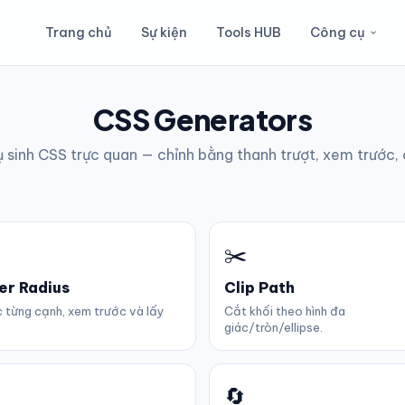
Trang chủ
Sự kiện
Tools HUB
Công cụ
CSS Generators
 sinh CSS trực quan — chỉnh bằng thanh trượt, xem trước,
✂️
er Radius
Clip Path
 từng cạnh, xem trước và lấy
Cắt khối theo hình đa
giác/tròn/ellipse.
🔄