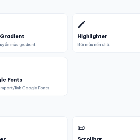
🖍️
 Gradient
Highlighter
uyển màu gradient.
Bôi màu nền chữ.
le Fonts
import/link Google Fonts.
📜
er
Scrollbar