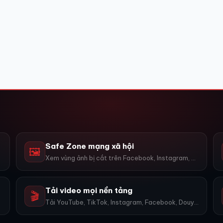
Safe Zone mạng xã hội
🖼️
Xem vùng ảnh bị cắt trên Facebook, Instagram, TikTok, YouTube...
Tải video mọi nền tảng
🎬
Tải YouTube, TikTok, Instagram, Facebook, Douyin, Bilibili, X... 1600+ nền tảng, không watermark.