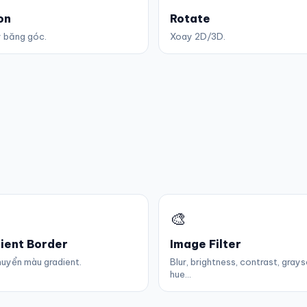
on
Rotate
y băng góc.
Xoay 2D/3D.
🎨
ient Border
Image Filter
huyển màu gradient.
Blur, brightness, contrast, grays
hue...