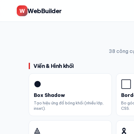
WebBuilder
W
38 công cụ
Viền & Hình khối
🌑
⬜
Box Shadow
Bord
Tạo hiệu ứng đổ bóng khối (nhiều lớp,
Bo góc
inset).
CSS.
🔺
🎗️