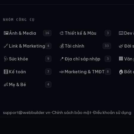
NHÓM CÔNG CỤ
🖼️
🎨
⌨️
Ảnh & Media
Thiết kế & Màu
Dev 
16
3
🔗
💰
🌿
Link & Marketing
Tài chính
Đời 
4
33
🩺
📍
🏢
Sức khỏe
Địa chỉ sáp nhập
Văn
9
3
🧮
📣
🏠
Kế toán
Marketing & TMĐT
Bất 
7
8
👶
Mẹ & Bé
4
support@webbuilder.vn
Chính sách bảo mật
Điều khoản sử dụng
•
•