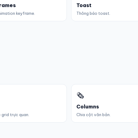
rames
Toast
imation keyframe.
Thông báo toast.
🗞️
Columns
 grid trực quan.
Chia cột văn bản.