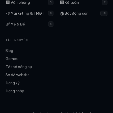
🏢
🧮
Văn phòng
Kế toán
5
7
📣
🏠
Marketing & TMĐT
Bất động sản
8
10
👶
Mẹ & Bé
4
TÀI NGUYÊN
Blog
Games
Tất cả công cụ
Sơ đồ website
Đăng ký
Đăng nhập