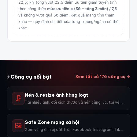
22,5; khi tổng vượt 22,5 điểm ưu tiên giảm tuyến tính
theo công thức
mức ưu tiên × (30 − tổng 3 môn) / 7,5
và không vượt quá 30 điểm. Kết quả mang tính tham
khảo — quy định chi tiết của từng trường/ngành có thể
khác.
⚡
Công cụ nổi bật
Xem tất cả 176 công cụ →
Nén & resize ảnh hàng loạt
🗜️
Tải nhiều ảnh, đổi kích thước và nén cùng lúc, tải về ZIP.
Safe Zone mạng xã hội
🖼️
Xem vùng ảnh bị cắt trên Facebook, Instagram, TikTok, YouTube...