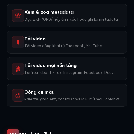
Xem & xóa metadata
📇
Đọc EXIF/GPS/máy ảnh, xóa hoặc ghi lại metadata.
Tải video
⬇️
Tải video công khai từ Facebook, YouTube.
Tải video mọi nền tảng
🎬
Tải YouTube, TikTok, Instagram, Facebook, Douyin, Bilibili, X... 1600+ nền tảng, không watermark.
Công cụ màu
🎨
Palette, gradient, contrast WCAG, mù màu, color wheel, export PNG. 9 công cụ.