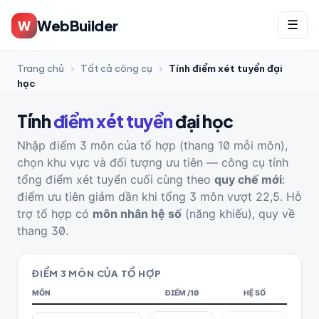
WebBuilder
W
☰
Trang chủ
›
Tất cả công cụ
›
Tính điểm xét tuyển đại
học
Tính
điểm xét tuyển
đại học
Nhập điểm 3 môn của tổ hợp (thang 10 mỗi môn),
chọn khu vực và đối tượng ưu tiên — công cụ tính
tổng điểm xét tuyển cuối cùng theo
quy chế mới
:
điểm ưu tiên giảm dần khi tổng 3 môn vượt 22,5. Hỗ
trợ tổ hợp có
môn nhân hệ số
(năng khiếu), quy về
thang 30.
ĐIỂM 3 MÔN CỦA TỔ HỢP
MÔN
ĐIỂM /10
HỆ SỐ