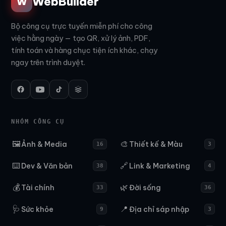
WebBuilder
W
Bộ công cụ trực tuyến miễn phí cho công
việc hằng ngày — tạo QR, xử lý ảnh, PDF,
tính toán và hàng chục tiện ích khác, chạy
ngay trên trình duyệt.
NHÓM CÔNG CỤ
🖼️
🎨
Ảnh & Media
Thiết kế & Màu
16
3
⌨️
🔗
Dev & Văn bản
Link & Marketing
38
4
💰
🌿
Tài chính
Đời sống
33
36
🩺
📍
Sức khỏe
Địa chỉ sáp nhập
9
3