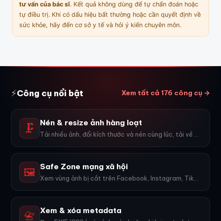
tư vấn của bác sĩ
. Kết quả không dùng để tự chẩn đoán hoặc
tự điều trị. Khi có dấu hiệu bất thường hoặc cần quyết định về
sức khỏe, hãy đến cơ sở y tế và hỏi ý kiến chuyên môn.
⚡
Công cụ nổi bật
Xem tất cả 176 công cụ →
Nén & resize ảnh hàng loạt
🗜️
Tải nhiều ảnh, đổi kích thước và nén cùng lúc, tải về ZIP.
Safe Zone mạng xã hội
🖼️
Xem vùng ảnh bị cắt trên Facebook, Instagram, TikTok, YouTube...
Xem & xóa metadata
📇