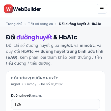
WebBuilder
W
☰
Trang chủ
›
Tất cả công cụ
›
Đổi đường huyết & HbA1c
Đổi
đường huyết
& HbA1c
Đổi chỉ số đường huyết giữa
mg/dL
và
mmol/L
, và
quy đổi
HbA1c ↔ đường huyết trung bình ước tính
(eAG)
, kèm phân loại tham khảo bình thường / tiền
tiểu đường / tiểu đường.
ĐỔI ĐƠN VỊ ĐƯỜNG HUYẾT
mg/dL ↔ mmol/L · hệ số 18,0182
Đường huyết
(mg/dL)