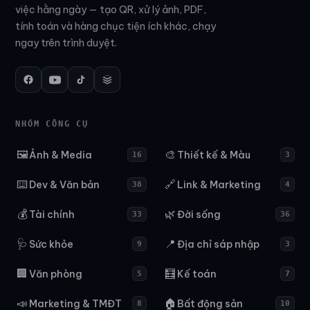
việc hằng ngày — tạo QR, xử lý ảnh, PDF,
tính toán và hàng chục tiện ích khác, chạy
ngay trên trình duyệt.
NHÓM CÔNG CỤ
🖼️
🎨
Ảnh & Media
Thiết kế & Màu
16
3
⌨️
🔗
Dev & Văn bản
Link & Marketing
38
4
💰
🌿
Tài chính
Đời sống
33
36
🩺
📍
Sức khỏe
Địa chỉ sáp nhập
9
3
🏢
🧮
Văn phòng
Kế toán
5
7
📣
🏠
Marketing & TMĐT
Bất động sản
8
10