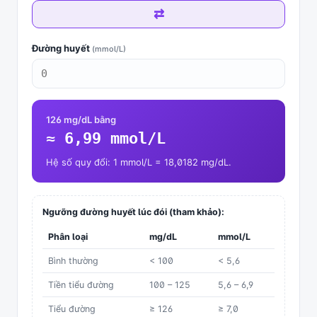
⇄
Đường huyết
(mmol/L)
126 mg/dL bằng
≈ 6,99 mmol/L
Hệ số quy đổi: 1 mmol/L = 18,0182 mg/dL.
Ngưỡng đường huyết lúc đói (tham khảo):
Phân loại
mg/dL
mmol/L
Bình thường
< 100
< 5,6
Tiền tiểu đường
100 – 125
5,6 – 6,9
Tiểu đường
≥ 126
≥ 7,0