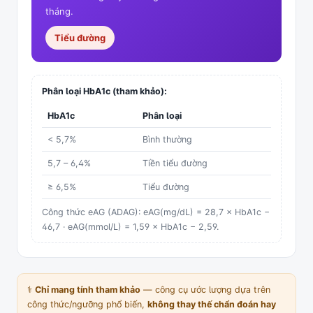
tháng.
Tiểu đường
Phân loại HbA1c (tham khảo):
HbA1c
Phân loại
< 5,7%
Bình thường
5,7 – 6,4%
Tiền tiểu đường
≥ 6,5%
Tiểu đường
Công thức eAG (ADAG): eAG(mg/dL) = 28,7 × HbA1c −
46,7 · eAG(mmol/L) = 1,59 × HbA1c − 2,59.
⚕️
Chỉ mang tính tham khảo
— công cụ ước lượng dựa trên
công thức/ngưỡng phổ biến,
không thay thế chẩn đoán hay