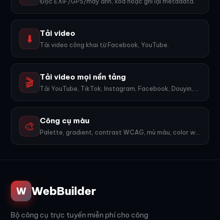
Đọc EXIF/GPS/máy ảnh, xóa hoặc ghi lại metadata.
Tải video
⬇️
Tải video công khai từ Facebook, YouTube.
Tải video mọi nền tảng
🎬
Tải YouTube, TikTok, Instagram, Facebook, Douyin, Bilibili, X... 1600+ nền tảng, không watermark.
Công cụ màu
🎨
Palette, gradient, contrast WCAG, mù màu, color wheel, export PNG. 9 công cụ.
WebBuilder
W
Bộ công cụ trực tuyến miễn phí cho công