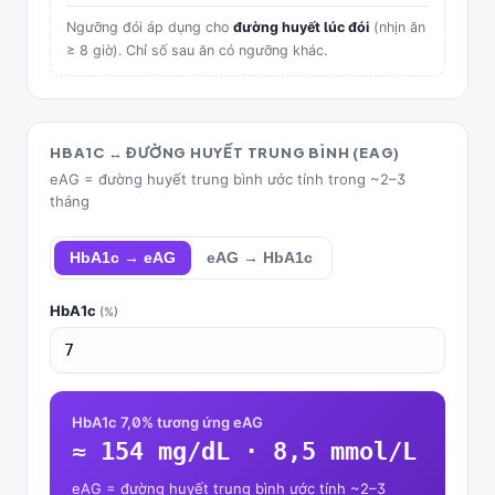
Ngưỡng đói áp dụng cho
đường huyết lúc đói
(nhịn ăn
≥ 8 giờ). Chỉ số sau ăn có ngưỡng khác.
HBA1C ↔ ĐƯỜNG HUYẾT TRUNG BÌNH (EAG)
eAG = đường huyết trung bình ước tính trong ~2–3
tháng
HbA1c → eAG
eAG → HbA1c
HbA1c
(%)
HbA1c 7,0% tương ứng eAG
≈ 154 mg/dL · 8,5 mmol/L
eAG = đường huyết trung bình ước tính ~2–3