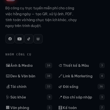
Bộ công cụ trực tuyến miễn phí cho công
việc hằng ngày — tạo QR, xử lý ảnh, PDF,
tính toán và hàng chục tiện ích khác, chạy
ngay trên trình duyệt.
NHÓM CÔNG CỤ
🖼️
🎨
Ảnh & Media
Thiết kế & Màu
16
3
⌨️
🔗
Dev & Văn bản
Link & Marketing
38
4
💰
🌿
Tài chính
Đời sống
33
36
🩺
📍
Sức khỏe
Địa chỉ sáp nhập
9
3
🏢
🧮
Văn phòng
Kế toán
5
7