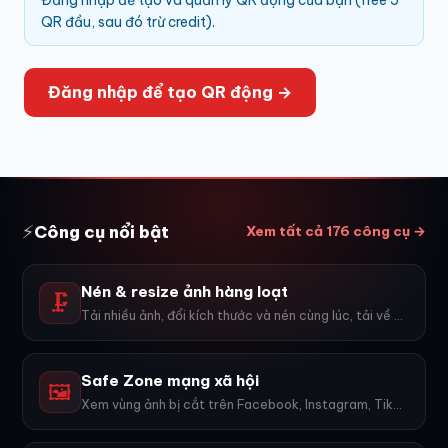
Đăng nhập để tạo và quản lý QR động của bạn (free 5
QR đầu, sau đó trừ credit).
Đăng nhập để tạo QR động →
⚡
Công cụ nổi bật
Xem tất cả 176 công cụ →
Nén & resize ảnh hàng loạt
🗜️
Tải nhiều ảnh, đổi kích thước và nén cùng lúc, tải về ZIP.
Safe Zone mạng xã hội
🖼️
Xem vùng ảnh bị cắt trên Facebook, Instagram, TikTok, YouTube...