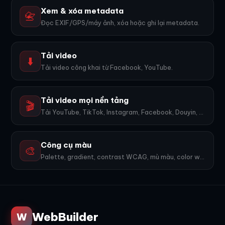
Xem & xóa metadata
📇
Đọc EXIF/GPS/máy ảnh, xóa hoặc ghi lại metadata.
Tải video
⬇️
Tải video công khai từ Facebook, YouTube.
Tải video mọi nền tảng
🎬
Tải YouTube, TikTok, Instagram, Facebook, Douyin, Bilibili, X... 1600+ nền tảng, không watermark.
Công cụ màu
🎨
Palette, gradient, contrast WCAG, mù màu, color wheel, export PNG. 9 công cụ.
WebBuilder
W