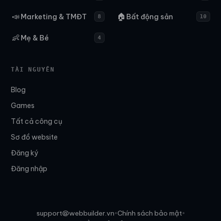
📣
🏠
Marketing & TMĐT
Bất động sản
8
10
👶
Mẹ & Bé
4
TÀI NGUYÊN
Blog
Games
Tất cả công cụ
Sơ đồ website
Đăng ký
Đăng nhập
support@webbuilder.vn
Chính sách bảo mật
•
•