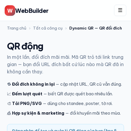
WebBuilder
W
☰
Trang chủ
›
Tất cả công cụ
›
Dynamic QR — QR đổi đích
QR động
In một lần, đổi đích mãi mãi. Mã QR trỏ tới link trung
gian — bạn đổi URL đích bất cứ lúc nào mà QR đã in
không cần thay.
🔁
Đổi đích không in lại
— cập nhật URL, QR cũ vẫn đúng.
📈
Đếm lượt quét
— biết QR được quét bao nhiêu lần.
🎨
Tải PNG/SVG
— dùng cho standee, poster, tờ rơi.
🎪
Hợp sự kiện & marketing
— đổi khuyến mãi theo mùa.