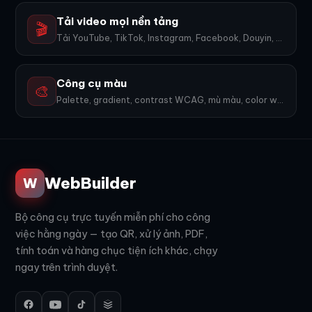
Tải video mọi nền tảng
🎬
Tải YouTube, TikTok, Instagram, Facebook, Douyin, Bilibili, X... 1600+ nền tảng, không watermark.
Công cụ màu
🎨
Palette, gradient, contrast WCAG, mù màu, color wheel, export PNG. 9 công cụ.
WebBuilder
W
Bộ công cụ trực tuyến miễn phí cho công
việc hằng ngày — tạo QR, xử lý ảnh, PDF,
tính toán và hàng chục tiện ích khác, chạy
ngay trên trình duyệt.