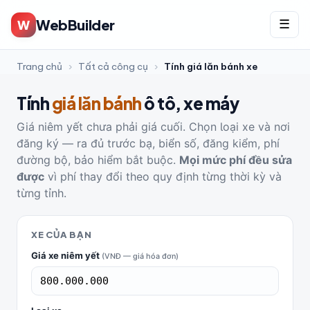
WebBuilder
W
☰
Trang chủ
›
Tất cả công cụ
›
Tính giá lăn bánh xe
Tính
giá lăn bánh
ô tô, xe máy
Giá niêm yết chưa phải giá cuối. Chọn loại xe và nơi
đăng ký — ra đủ trước bạ, biển số, đăng kiểm, phí
đường bộ, bảo hiểm bắt buộc.
Mọi mức phí đều sửa
được
vì phí thay đổi theo quy định từng thời kỳ và
từng tỉnh.
XE CỦA BẠN
Giá xe niêm yết
(VNĐ — giá hóa đơn)