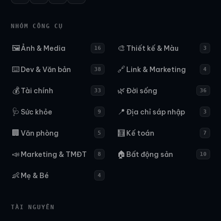
NHÓM CÔNG CỤ
🖼️
🎨
Ảnh & Media
Thiết kế & Màu
16
3
⌨️
🔗
Dev & Văn bản
Link & Marketing
38
4
💰
🌿
Tài chính
Đời sống
33
36
🩺
📍
Sức khỏe
Địa chỉ sáp nhập
9
3
🏢
🧮
Văn phòng
Kế toán
5
7
📣
🏠
Marketing & TMĐT
Bất động sản
8
10
👶
Mẹ & Bé
4
TÀI NGUYÊN