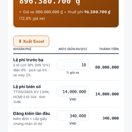
896.380.700 ₫
= Giá xe 800.000.000 ₫ + thuế phí
96.380.700 ₫
(12,0% giá xe)
⬇ Xuất Excel
KHOẢN PHÍ
MỨC (SỬA ĐƯỢC)
THÀNH TIỀN
Lệ phí trước bạ
ô tô con 10% (HN 12%) ·
80.000.000
điện 0% · pick-up 6% ·
% giá xe
xe máy 2%
Lệ phí biển số
TT155/2025: KV I (HN,
14.000.000
HCM) ô tô 14tr · tỉnh
VNĐ
140k
Đăng kiểm lần đầu
340.000
kiểm định + cấp giấy
VNĐ
chứng nhận (ô tô)