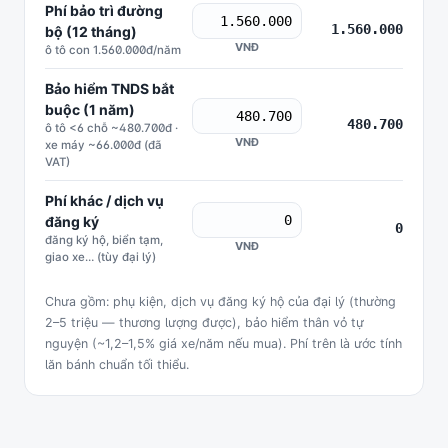
Phí bảo trì đường
1.560.000
bộ (12 tháng)
VNĐ
ô tô con 1.560.000đ/năm
Bảo hiểm TNDS bắt
buộc (1 năm)
480.700
ô tô <6 chỗ ~480.700đ ·
VNĐ
xe máy ~66.000đ (đã
VAT)
Phí khác / dịch vụ
đăng ký
0
đăng ký hộ, biển tạm,
VNĐ
giao xe… (tùy đại lý)
Chưa gồm: phụ kiện, dịch vụ đăng ký hộ của đại lý (thường
2–5 triệu — thương lượng được), bảo hiểm thân vỏ tự
nguyện (~1,2–1,5% giá xe/năm nếu mua). Phí trên là ước tính
lăn bánh chuẩn tối thiểu.