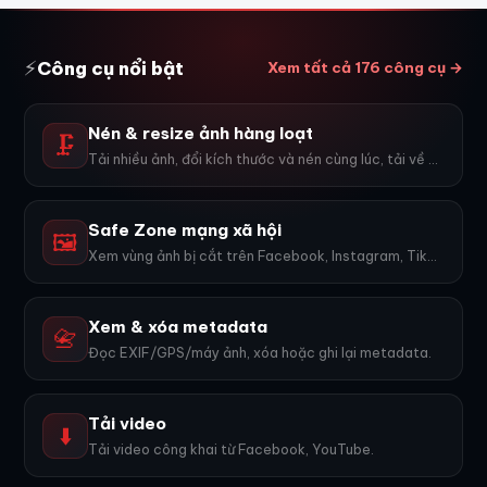
⚡
Công cụ nổi bật
Xem tất cả 176 công cụ →
Nén & resize ảnh hàng loạt
🗜️
Tải nhiều ảnh, đổi kích thước và nén cùng lúc, tải về ZIP.
Safe Zone mạng xã hội
🖼️
Xem vùng ảnh bị cắt trên Facebook, Instagram, TikTok, YouTube...
Xem & xóa metadata
📇
Đọc EXIF/GPS/máy ảnh, xóa hoặc ghi lại metadata.
Tải video
⬇️
Tải video công khai từ Facebook, YouTube.