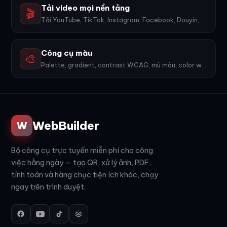
Tải video mọi nền tảng
🎬
Tải YouTube, TikTok, Instagram, Facebook, Douyin, Bilibili, X... 1600+ nền tảng, không watermark.
Công cụ màu
🎨
Palette, gradient, contrast WCAG, mù màu, color wheel, export PNG. 9 công cụ.
WebBuilder
W
Bộ công cụ trực tuyến miễn phí cho công
việc hằng ngày — tạo QR, xử lý ảnh, PDF,
tính toán và hàng chục tiện ích khác, chạy
ngay trên trình duyệt.