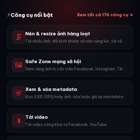
⚡
Công cụ nổi bật
Xem tất cả 176 công cụ →
Nén & resize ảnh hàng loạt
🗜️
Tải nhiều ảnh, đổi kích thước và nén cùng lúc, tải về ZIP.
Safe Zone mạng xã hội
🖼️
Xem vùng ảnh bị cắt trên Facebook, Instagram, TikTok, YouTube...
Xem & xóa metadata
📇
Đọc EXIF/GPS/máy ảnh, xóa hoặc ghi lại metadata.
Tải video
⬇️
Tải video công khai từ Facebook, YouTube.