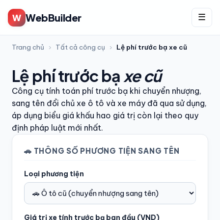
WebBuilder
W
☰
Trang chủ
›
Tất cả công cụ
›
Lệ phí trước bạ xe cũ
Lệ phí trước bạ
xe cũ
Công cụ tính toán phí trước bạ khi chuyển nhượng,
sang tên đổi chủ xe ô tô và xe máy đã qua sử dụng,
áp dụng biểu giá khấu hao giá trị còn lại theo quy
định pháp luật mới nhất.
🚗 THÔNG SỐ PHƯƠNG TIỆN SANG TÊN
Loại phương tiện
Giá trị xe tính trước bạ ban đầu (VND)