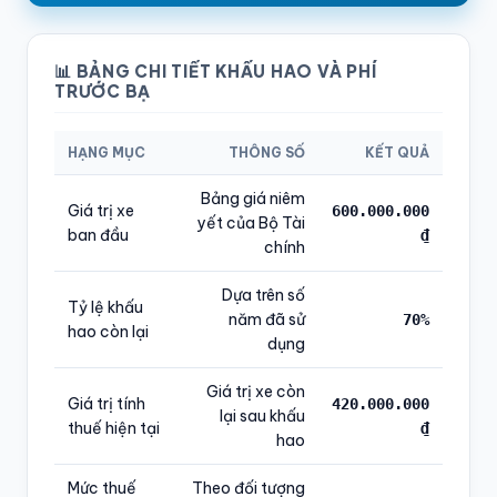
📊 BẢNG CHI TIẾT KHẤU HAO VÀ PHÍ
TRƯỚC BẠ
HẠNG MỤC
THÔNG SỐ
KẾT QUẢ
Bảng giá niêm
Giá trị xe
600.000.000
yết của Bộ Tài
ban đầu
₫
chính
Dựa trên số
Tỷ lệ khấu
năm đã sử
70%
hao còn lại
dụng
Giá trị xe còn
Giá trị tính
420.000.000
lại sau khấu
thuế hiện tại
₫
hao
Mức thuế
Theo đối tượng