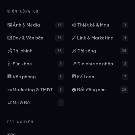
NHÓM CÔNG CỤ
🖼️
🎨
Ảnh & Media
Thiết kế & Màu
16
3
⌨️
🔗
Dev & Văn bản
Link & Marketing
38
4
💰
🌿
Tài chính
Đời sống
33
36
🩺
📍
Sức khỏe
Địa chỉ sáp nhập
9
3
🏢
🧮
Văn phòng
Kế toán
5
7
📣
🏠
Marketing & TMĐT
Bất động sản
8
10
👶
Mẹ & Bé
4
TÀI NGUYÊN
Blog