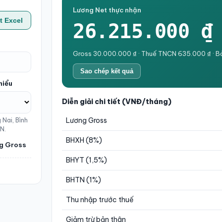
Lương Net thực nhận
t Excel
26.215.000 ₫
Gross 30.000.000 ₫ · Thuế TNCN 635.000 ₫ · B
Sao chép kết quả
hiểu
Diễn giải chi tiết (VNĐ/tháng)
Lương Gross
 Nai, Bình
N.
BHXH (8%)
ng Gross
BHYT (1,5%)
BHTN (1%)
Thu nhập trước thuế
Giảm trừ bản thân