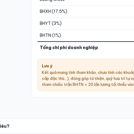
BHXH (17,5%)
BHYT (3%)
BHTN (1%)
Tổng chi phí doanh nghiệp
Lưu ý
Kết quả mang tính tham khảo, chưa tính các khoản
cấp đặc thù…), đóng góp từ thiện, quỹ hưu trí t
tham chiếu; trần BHTN = 20 lần lương tối thiểu vùn
hiêu?