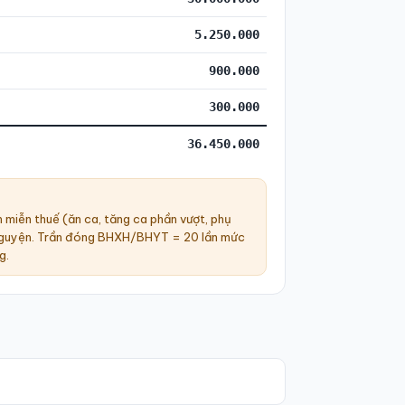
5.250.000
900.000
300.000
36.450.000
 miễn thuế (ăn ca, tăng ca phần vượt, phụ
ự nguyện. Trần đóng BHXH/BHYT = 20 lần mức
g.