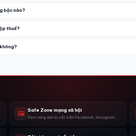
g bậc nào?
nộp thuế?
i không?
Safe Zone mạng xã hội
🖼️
Xem vùng ảnh bị cắt trên Facebook, Instagram, TikTok, YouTube...