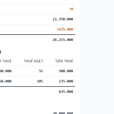
−0
11.350.000
−635.000
26.215.000
)
H THUẾ
THUẾ SUẤT
TIỀN THUẾ
00.000
5%
500.000
50.000
10%
135.000
635.000
30.000.000