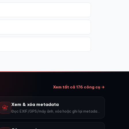
Xem tất cả 176 công cụ →
Xem & xóa metadata
📇
Đọc EXIF/GPS/máy ảnh, xóa hoặc ghi lại metadata.