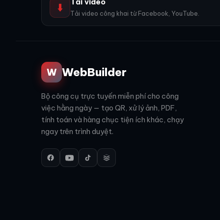
Tải video
⬇️
Tải video công khai từ Facebook, YouTube.
WebBuilder
W
Bộ công cụ trực tuyến miễn phí cho công
việc hằng ngày — tạo QR, xử lý ảnh, PDF,
tính toán và hàng chục tiện ích khác, chạy
ngay trên trình duyệt.