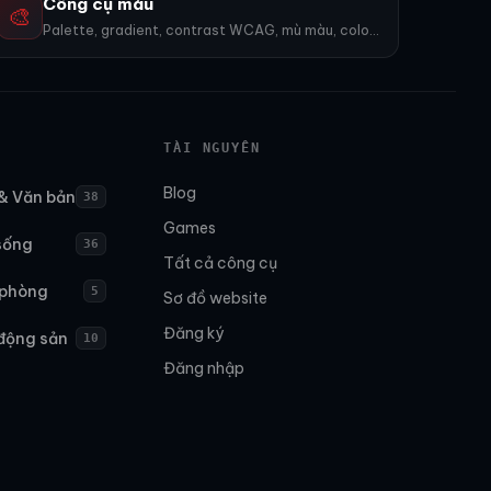
Công cụ màu
🎨
Palette, gradient, contrast WCAG, mù màu, color wheel, export PNG. 9 công cụ.
TÀI NGUYÊN
Blog
& Văn bản
38
Games
sống
36
Tất cả công cụ
 phòng
5
Sơ đồ website
Đăng ký
động sản
10
Đăng nhập