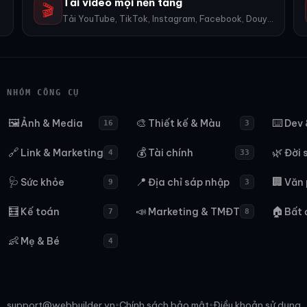
Tải video mọi nền tảng
🎬
Tải YouTube, TikTok, Instagram, Facebook, Douyin, Bilibili, X... 1600+ nền tảng, không watermark.
NHÓM CÔNG CỤ
🖼️
🎨
⌨️
Ảnh & Media
Thiết kế & Màu
Dev 
16
3
🔗
💰
🌿
Link & Marketing
Tài chính
Đời 
4
33
🩺
📍
🏢
Sức khỏe
Địa chỉ sáp nhập
Văn
9
3
🧮
📣
🏠
Kế toán
Marketing & TMĐT
Bất 
7
8
👶
Mẹ & Bé
4
support@webbuilder.vn
Chính sách bảo mật
Điều khoản sử dụng
•
•