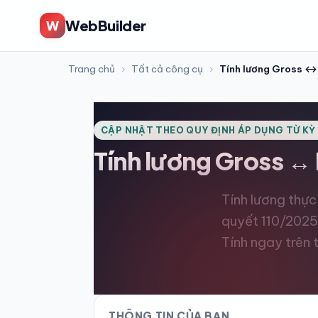
WebBuilder
W
Trang chủ
›
Tất cả công cụ
›
Tính lương Gross ↔
CẬP NHẬT THEO QUY ĐỊNH ÁP DỤNG TỪ KỲ
Tính lương
Gross ↔
Tính lương thự
quyết 110/202
Tính ngay trên t
THÔNG TIN CỦA BẠN