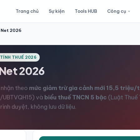
Trang chủ
Sự kiện
Tools HUB
Công cụ
 Net 2026
 TÍNH THUẾ 2026
 Net
2026
c nhận theo
mức giảm trừ gia cảnh mới 15,5 triệu/
5/UBTVQH15) và
biểu thuế TNCN 5 bậc
(Luật Thuế
rình duyệt, không lưu dữ liệu.