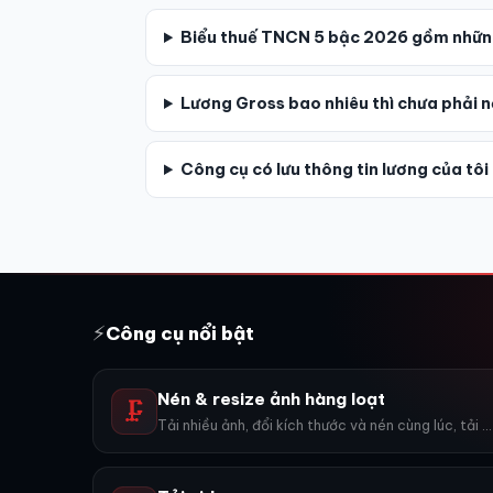
Biểu thuế TNCN 5 bậc 2026 gồm nhữn
Lương Gross bao nhiêu thì chưa phải 
Công cụ có lưu thông tin lương của tô
⚡
Công cụ nổi bật
Nén & resize ảnh hàng loạt
🗜️
Tải nhiều ảnh, đổi kích thước và nén cùng lúc, tải về ZIP.