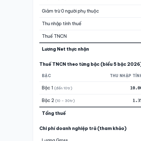
Giảm trừ 0 người phụ thuộc
Thu nhập tính thuế
Thuế TNCN
Lương Net thực nhận
Thuế TNCN theo từng bậc (biểu 5 bậc 2026
BẬC
THU NHẬP TÍN
Bậc 1
10.0
(đến 10tr)
Bậc 2
1.3
(10 – 30tr)
Tổng thuế
Chi phí doanh nghiệp trả (tham khảo)
Lương Gross