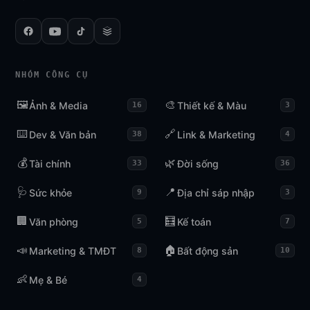
NHÓM CÔNG CỤ
🖼️
🎨
Ảnh & Media
Thiết kế & Màu
16
3
⌨️
🔗
Dev & Văn bản
Link & Marketing
38
4
💰
🌿
Tài chính
Đời sống
33
36
🩺
📍
Sức khỏe
Địa chỉ sáp nhập
9
3
🏢
🧮
Văn phòng
Kế toán
5
7
📣
🏠
Marketing & TMĐT
Bất động sản
8
10
👶
Mẹ & Bé
4