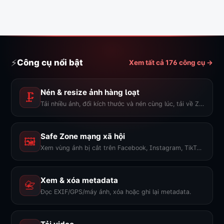
⚡
Công cụ nổi bật
Xem tất cả 176 công cụ →
Nén & resize ảnh hàng loạt
🗜️
Tải nhiều ảnh, đổi kích thước và nén cùng lúc, tải về ZIP.
Safe Zone mạng xã hội
🖼️
Xem vùng ảnh bị cắt trên Facebook, Instagram, TikTok, YouTube...
Xem & xóa metadata
📇
Đọc EXIF/GPS/máy ảnh, xóa hoặc ghi lại metadata.