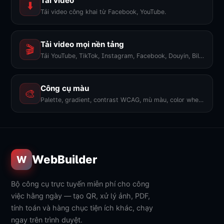
Tải video
⬇️
Tải video công khai từ Facebook, YouTube.
Tải video mọi nền tảng
🎬
Tải YouTube, TikTok, Instagram, Facebook, Douyin, Bilibili, X... 1600+ nền tảng, không watermark.
Công cụ màu
🎨
Palette, gradient, contrast WCAG, mù màu, color wheel, export PNG. 9 công cụ.
WebBuilder
W
Bộ công cụ trực tuyến miễn phí cho công
việc hằng ngày — tạo QR, xử lý ảnh, PDF,
tính toán và hàng chục tiện ích khác, chạy
ngay trên trình duyệt.