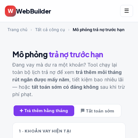
WebBuilder
W
☰
Trang chủ
›
Tất cả công cụ
›
Mô phỏng trả nợ trước hạn
Mô phỏng
trả nợ trước hạn
Đang vay mà dư ra một khoản? Tool chạy lại
toàn bộ lịch trả nợ để xem
trả thêm mỗi tháng
rút ngắn được mấy năm
, tiết kiệm bao nhiêu lãi
— hoặc
tất toán sớm có đáng không
sau khi trừ
phí phạt.
➕ Trả thêm hằng tháng
🏁 Tất toán sớm
1 · KHOẢN VAY HIỆN TẠI