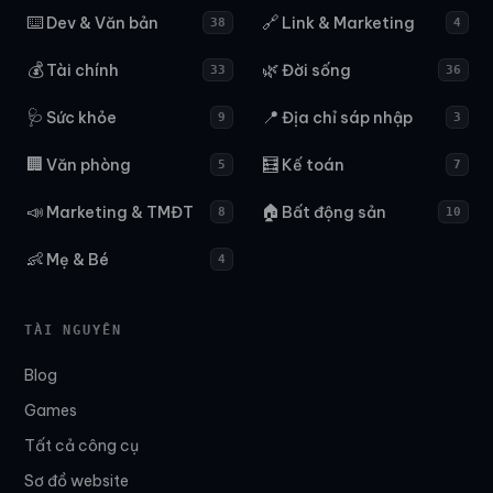
⌨️
🔗
Dev & Văn bản
Link & Marketing
38
4
💰
🌿
Tài chính
Đời sống
33
36
🩺
📍
Sức khỏe
Địa chỉ sáp nhập
9
3
🏢
🧮
Văn phòng
Kế toán
5
7
📣
🏠
Marketing & TMĐT
Bất động sản
8
10
👶
Mẹ & Bé
4
TÀI NGUYÊN
Blog
Games
Tất cả công cụ
Sơ đồ website