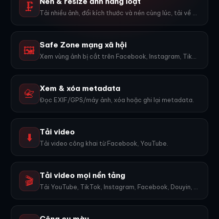
Nén & resize ảnh hàng loạt
🗜️
Tải nhiều ảnh, đổi kích thước và nén cùng lúc, tải về ZIP.
Safe Zone mạng xã hội
🖼️
Xem vùng ảnh bị cắt trên Facebook, Instagram, TikTok, YouTube...
Xem & xóa metadata
📇
Đọc EXIF/GPS/máy ảnh, xóa hoặc ghi lại metadata.
Tải video
⬇️
Tải video công khai từ Facebook, YouTube.
Tải video mọi nền tảng
🎬
Tải YouTube, TikTok, Instagram, Facebook, Douyin, Bilibili, X... 1600+ nền tảng, không watermark.
Công cụ màu