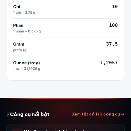
10
Chỉ
1 chỉ = 3,75 g
100
Phân
1 phân = 0,375 g
37,5
Gram
gram (g)
1,2057
Ounce (troy)
1 oz = 31,1035 g
⚡
Công cụ nổi bật
Xem tất cả 176 công cụ →