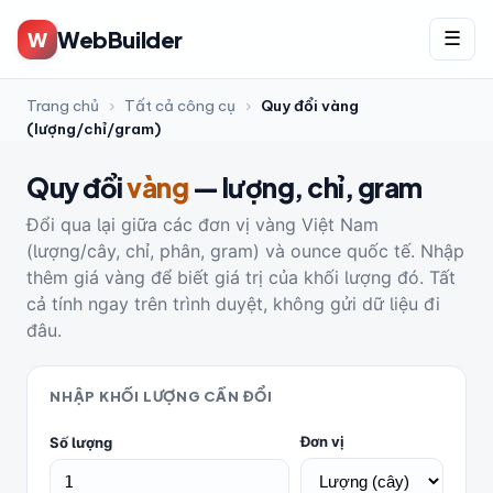
WebBuilder
W
☰
Trang chủ
›
Tất cả công cụ
›
Quy đổi vàng
(lượng/chỉ/gram)
Quy đổi
vàng
— lượng, chỉ, gram
Đổi qua lại giữa các đơn vị vàng Việt Nam
(lượng/cây, chỉ, phân, gram) và ounce quốc tế. Nhập
thêm giá vàng để biết giá trị của khối lượng đó. Tất
cả tính ngay trên trình duyệt, không gửi dữ liệu đi
đâu.
NHẬP KHỐI LƯỢNG CẦN ĐỔI
Đơn vị
Số lượng