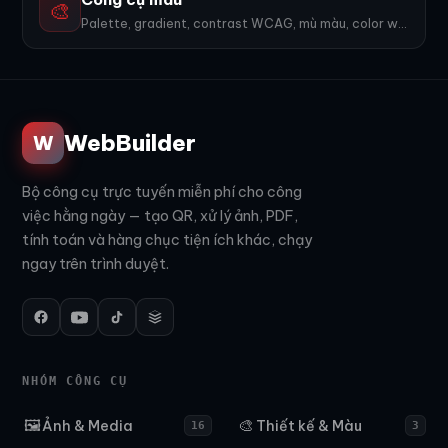
🎨
Palette, gradient, contrast WCAG, mù màu, color wheel, export PNG. 9 công cụ.
WebBuilder
W
Bộ công cụ trực tuyến miễn phí cho công
việc hằng ngày — tạo QR, xử lý ảnh, PDF,
tính toán và hàng chục tiện ích khác, chạy
ngay trên trình duyệt.
NHÓM CÔNG CỤ
🖼️
🎨
Ảnh & Media
Thiết kế & Màu
16
3