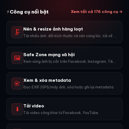
⚡
Công cụ nổi bật
Xem tất cả 176 công cụ →
Nén & resize ảnh hàng loạt
🗜️
Tải nhiều ảnh, đổi kích thước và nén cùng lúc, tải về ZIP.
Safe Zone mạng xã hội
🖼️
Xem vùng ảnh bị cắt trên Facebook, Instagram, TikTok, YouTube...
Xem & xóa metadata
📇
Đọc EXIF/GPS/máy ảnh, xóa hoặc ghi lại metadata.
Tải video
⬇️
Tải video công khai từ Facebook, YouTube.