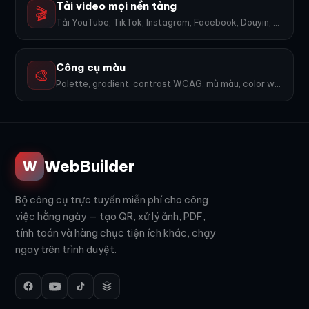
Tải video mọi nền tảng
🎬
Tải YouTube, TikTok, Instagram, Facebook, Douyin, Bilibili, X... 1600+ nền tảng, không watermark.
Công cụ màu
🎨
Palette, gradient, contrast WCAG, mù màu, color wheel, export PNG. 9 công cụ.
WebBuilder
W
Bộ công cụ trực tuyến miễn phí cho công
việc hằng ngày — tạo QR, xử lý ảnh, PDF,
tính toán và hàng chục tiện ích khác, chạy
ngay trên trình duyệt.