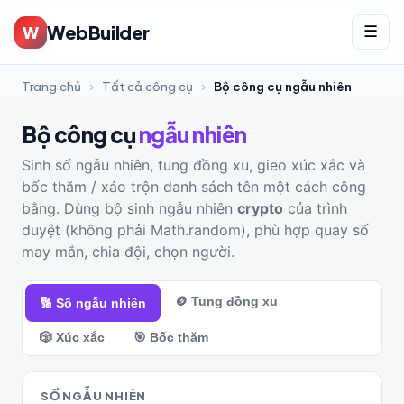
WebBuilder
W
☰
Trang chủ
›
Tất cả công cụ
›
Bộ công cụ ngẫu nhiên
Bộ công cụ
ngẫu nhiên
Sinh số ngẫu nhiên, tung đồng xu, gieo xúc xắc và
bốc thăm / xáo trộn danh sách tên một cách công
bằng. Dùng bộ sinh ngẫu nhiên
crypto
của trình
duyệt (không phải Math.random), phù hợp quay số
may mắn, chia đội, chọn người.
🪙 Tung đồng xu
🔢 Số ngẫu nhiên
🎲 Xúc xắc
🎯 Bốc thăm
SỐ NGẪU NHIÊN