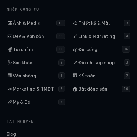
NHÓM CÔNG CỤ
🖼️
🎨
Ảnh & Media
Thiết kế & Màu
16
3
⌨️
🔗
Dev & Văn bản
Link & Marketing
38
4
💰
🌿
Tài chính
Đời sống
33
36
🩺
📍
Sức khỏe
Địa chỉ sáp nhập
9
3
🏢
🧮
Văn phòng
Kế toán
5
7
📣
🏠
Marketing & TMĐT
Bất động sản
8
10
👶
Mẹ & Bé
4
TÀI NGUYÊN
Blog