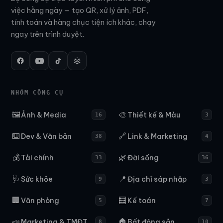
việc hằng ngày — tạo QR, xử lý ảnh, PDF,
tính toán và hàng chục tiện ích khác, chạy
ngay trên trình duyệt.
NHÓM CÔNG CỤ
🖼️
🎨
Ảnh & Media
Thiết kế & Màu
16
3
⌨️
🔗
Dev & Văn bản
Link & Marketing
38
4
💰
🌿
Tài chính
Đời sống
33
36
🩺
📍
Sức khỏe
Địa chỉ sáp nhập
9
3
🏢
🧮
Văn phòng
Kế toán
5
7
📣
🏠
Marketing & TMĐT
Bất động sản
8
10