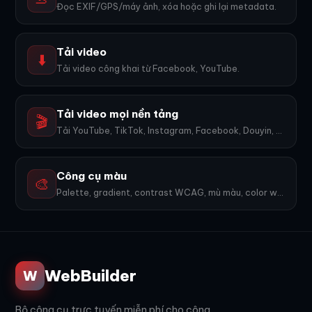
Đọc EXIF/GPS/máy ảnh, xóa hoặc ghi lại metadata.
Tải video
⬇️
Tải video công khai từ Facebook, YouTube.
Tải video mọi nền tảng
🎬
Tải YouTube, TikTok, Instagram, Facebook, Douyin, Bilibili, X... 1600+ nền tảng, không watermark.
Công cụ màu
🎨
Palette, gradient, contrast WCAG, mù màu, color wheel, export PNG. 9 công cụ.
WebBuilder
W
Bộ công cụ trực tuyến miễn phí cho công