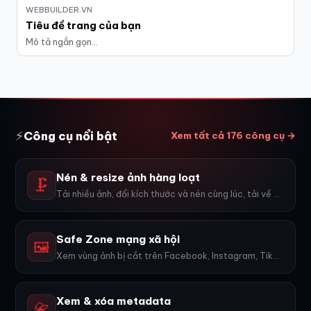
WEBBUILDER.VN
Tiêu đề trang của bạn
Mô tả ngắn gọn…
⚡
Công cụ nổi bật
Xem tất cả 176 công cụ →
Nén & resize ảnh hàng loạt
🗜️
Tải nhiều ảnh, đổi kích thước và nén cùng lúc, tải về ZIP.
Safe Zone mạng xã hội
🖼️
Xem vùng ảnh bị cắt trên Facebook, Instagram, TikTok, YouTube...
Xem & xóa metadata
📇