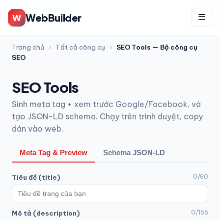
WebBuilder
W
☰
Trang chủ
›
Tất cả công cụ
›
SEO Tools — Bộ công cụ
SEO
SEO Tools
Sinh meta tag + xem trước Google/Facebook, và
tạo JSON-LD schema. Chạy trên trình duyệt, copy
dán vào web.
Meta Tag & Preview
Schema JSON-LD
0/60
Tiêu đề (title)
0/155
Mô tả (description)