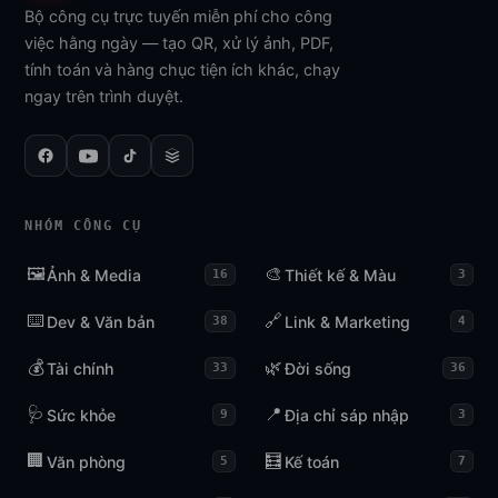
Bộ công cụ trực tuyến miễn phí cho công
việc hằng ngày — tạo QR, xử lý ảnh, PDF,
tính toán và hàng chục tiện ích khác, chạy
ngay trên trình duyệt.
NHÓM CÔNG CỤ
🖼️
🎨
Ảnh & Media
Thiết kế & Màu
16
3
⌨️
🔗
Dev & Văn bản
Link & Marketing
38
4
💰
🌿
Tài chính
Đời sống
33
36
🩺
📍
Sức khỏe
Địa chỉ sáp nhập
9
3
🏢
🧮
Văn phòng
Kế toán
5
7