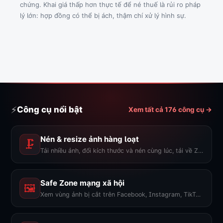
chứng. Khai giá thấp hơn thực tế để né thuế là rủi ro pháp
lý lớn: hợp đồng có thể bị ách, thậm chí xử lý hình sự.
⚡
Công cụ nổi bật
Xem tất cả 176 công cụ →
Nén & resize ảnh hàng loạt
🗜️
Tải nhiều ảnh, đổi kích thước và nén cùng lúc, tải về ZIP.
Safe Zone mạng xã hội
🖼️
Xem vùng ảnh bị cắt trên Facebook, Instagram, TikTok, YouTube...