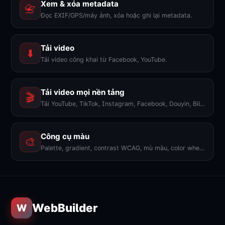
Xem & xóa metadata
📇
Đọc EXIF/GPS/máy ảnh, xóa hoặc ghi lại metadata.
Tải video
⬇️
Tải video công khai từ Facebook, YouTube.
Tải video mọi nền tảng
🎬
Tải YouTube, TikTok, Instagram, Facebook, Douyin, Bilibili, X... 1600+ nền tảng, không watermark.
Công cụ màu
🎨
Palette, gradient, contrast WCAG, mù màu, color wheel, export PNG. 9 công cụ.
WebBuilder
W