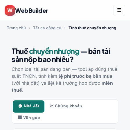
WebBuilder
W
☰
Trang chủ
›
Tất cả công cụ
›
Tính thuế chuyển nhượng
Thuế
chuyển nhượng
— bán tài
sản nộp bao nhiêu?
Chọn loại tài sản đang bán — tool áp đúng thuế
suất TNCN, tính kèm
lệ phí trước bạ bên mua
(với nhà đất) và liệt kê trường hợp được
miễn
thuế
.
🏠 Nhà đất
📈 Chứng khoán
🏢 Vốn góp