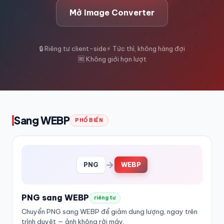
Mở Image Converter
🔒 Riêng tư client-side
⚡ Tức thì, không hàng đợi
🆓 Không giới hạn lượt
Sang WEBP
PHỔ BIẾN
→
PNG
WEBP
PNG sang WEBP
riêng tư
Chuyển PNG sang WEBP để giảm dung lượng, ngay trên
trình duyệt — ảnh không rời máy.