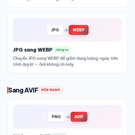
→
JPG
WEBP
JPG sang WEBP
riêng tư
Chuyển JPG sang WEBP để giảm dung lượng, ngay trên
trình duyệt — ảnh không rời máy.
Sang AVIF
NÉN MẠNH
→
PNG
AVIF