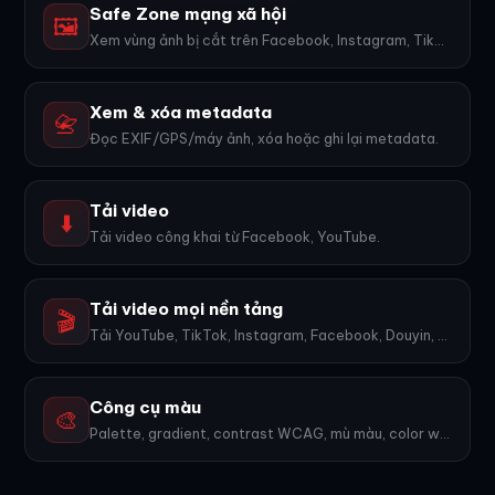
Safe Zone mạng xã hội
🖼️
Xem vùng ảnh bị cắt trên Facebook, Instagram, TikTok, YouTube...
Xem & xóa metadata
📇
Đọc EXIF/GPS/máy ảnh, xóa hoặc ghi lại metadata.
Tải video
⬇️
Tải video công khai từ Facebook, YouTube.
Tải video mọi nền tảng
🎬
Tải YouTube, TikTok, Instagram, Facebook, Douyin, Bilibili, X... 1600+ nền tảng, không watermark.
Công cụ màu
🎨
Palette, gradient, contrast WCAG, mù màu, color wheel, export PNG. 9 công cụ.