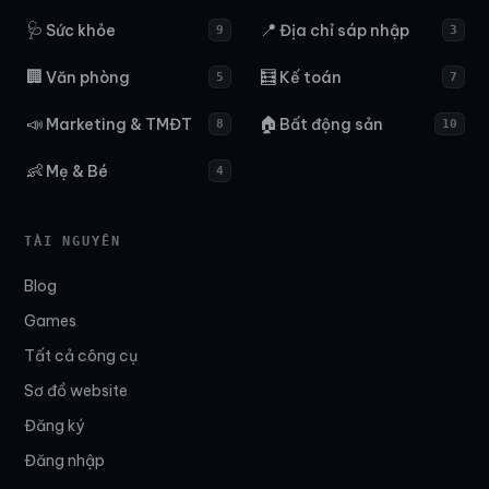
🩺
📍
Sức khỏe
Địa chỉ sáp nhập
9
3
🏢
🧮
Văn phòng
Kế toán
5
7
📣
🏠
Marketing & TMĐT
Bất động sản
8
10
👶
Mẹ & Bé
4
TÀI NGUYÊN
Blog
Games
Tất cả công cụ
Sơ đồ website
Đăng ký
Đăng nhập