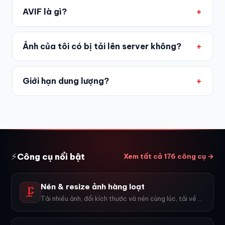
AVIF là gì?
Ảnh của tôi có bị tải lên server không?
Giới hạn dung lượng?
⚡
Công cụ nổi bật
Xem tất cả 176 công cụ →
Nén & resize ảnh hàng loạt
🗜️
Tải nhiều ảnh, đổi kích thước và nén cùng lúc, tải về ZIP.