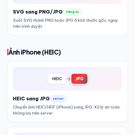
SVG sang PNG/JPG
riêng tư
Xuất SVG thành PNG hoặc JPG ở kích thước gốc, ngay
trên trình duyệt.
Ảnh iPhone (HEIC)
→
HEIC
JPG
HEIC sang JPG
server
Chuyển ảnh HEIC/HEIF (iPhone) sang JPG. Xử lý an toàn,
không lưu trên server.