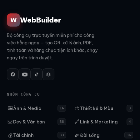
WebBuilder
W
Bộ công cụ trực tuyến miễn phí cho công
việc hằng ngày — tạo QR, xử lý ảnh, PDF,
tính toán và hàng chục tiện ích khác, chạy
ngay trên trình duyệt.
NHÓM CÔNG CỤ
🖼️
🎨
Ảnh & Media
Thiết kế & Màu
16
3
⌨️
🔗
Dev & Văn bản
Link & Marketing
38
4
💰
🌿
Tài chính
Đời sống
33
36