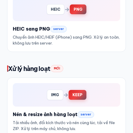
→
HEIC
PNG
HEIC sang PNG
server
Chuyển ảnh HEIC/HEIF (iPhone) sang PNG. Xử lý an toàn,
không lưu trên server.
Xử lý hàng loạt
MỚI
→
IMG
KEEP
Nén & resize ảnh hàng loạt
server
Tải nhiều ảnh, đổi kích thước và nén cùng lúc, tải về file
ZIP. Xử lý trên máy chủ, không lưu.