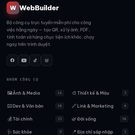
WebBuilder
W
Bộ công cụ trực tuyến miễn phí cho công
việc hằng ngày — tạo QR, xử lý ảnh, PDF,
tính toán và hàng chục tiện ích khác, chạy
ngay trên trình duyệt.
NHÓM CÔNG CỤ
🖼️
🎨
Ảnh & Media
Thiết kế & Màu
16
3
⌨️
🔗
Dev & Văn bản
Link & Marketing
38
4
💰
🌿
Tài chính
Đời sống
33
36
🩺
📍
Sức khỏe
Địa chỉ sáp nhập
9
3