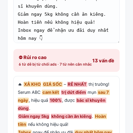
⛔ Rủi ro cao
13 vấn đề
6 từ dễ bị từ chối ads · 7 từ nên cân nhắc
🔥 
XẢ KHO
GIÁ SỐC
 – 
RẺ NHẤT
 thị trường!

Serum ABC 
cam kết
trị dứt điểm
 mụn 
sau 7 
ngày
, hiệu quả 
100%
, được 
bác sĩ khuyên 
dùng
Giảm ngay 5kg
không cần ăn kiêng
. 
Hoàn 
tiền
Inbox
 ngay để nhận ưu đãi 
duy nhất hôm nay