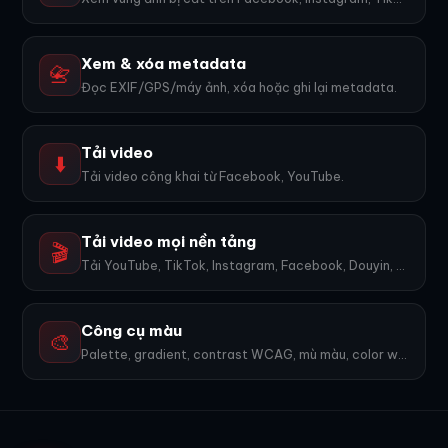
Xem & xóa metadata
📇
Đọc EXIF/GPS/máy ảnh, xóa hoặc ghi lại metadata.
Tải video
⬇️
Tải video công khai từ Facebook, YouTube.
Tải video mọi nền tảng
🎬
Tải YouTube, TikTok, Instagram, Facebook, Douyin, Bilibili, X... 1600+ nền tảng, không watermark.
Công cụ màu
🎨
Palette, gradient, contrast WCAG, mù màu, color wheel, export PNG. 9 công cụ.