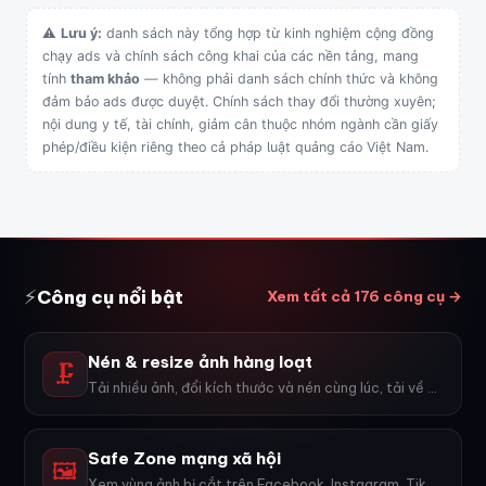
⚠
Lưu ý:
danh sách này tổng hợp từ kinh nghiệm cộng đồng
chạy ads và chính sách công khai của các nền tảng, mang
tính
tham khảo
— không phải danh sách chính thức và không
đảm bảo ads được duyệt. Chính sách thay đổi thường xuyên;
nội dung y tế, tài chính, giảm cân thuộc nhóm ngành cần giấy
phép/điều kiện riêng theo cả pháp luật quảng cáo Việt Nam.
⚡
Công cụ nổi bật
Xem tất cả 176 công cụ →
Nén & resize ảnh hàng loạt
🗜️
Tải nhiều ảnh, đổi kích thước và nén cùng lúc, tải về ZIP.
Safe Zone mạng xã hội
🖼️
Xem vùng ảnh bị cắt trên Facebook, Instagram, TikTok, YouTube...