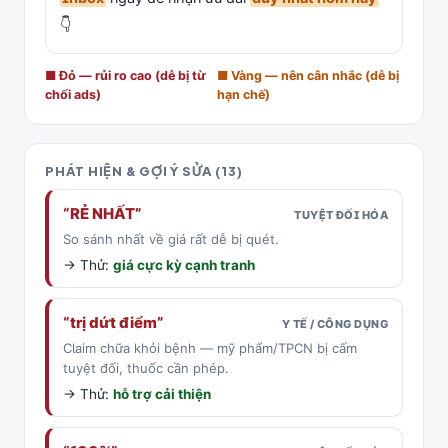
👇
■ Đỏ — rủi ro cao (dễ bị từ
■ Vàng — nên cân nhắc (dễ bị
chối ads)
hạn chế)
PHÁT HIỆN & GỢI Ý SỬA
(13)
“RẺ NHẤT”
TUYỆT ĐỐI HÓA
So sánh nhất về giá rất dễ bị quét.
→ Thử:
giá cực kỳ cạnh tranh
“trị dứt điểm”
Y TẾ / CÔNG DỤNG
Claim chữa khỏi bệnh — mỹ phẩm/TPCN bị cấm
tuyệt đối, thuốc cần phép.
→ Thử:
hỗ trợ cải thiện