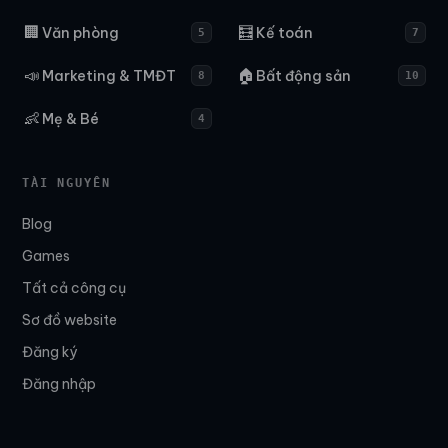
🏢
🧮
Văn phòng
Kế toán
5
7
📣
🏠
Marketing & TMĐT
Bất động sản
8
10
👶
Mẹ & Bé
4
TÀI NGUYÊN
Blog
Games
Tất cả công cụ
Sơ đồ website
Đăng ký
Đăng nhập