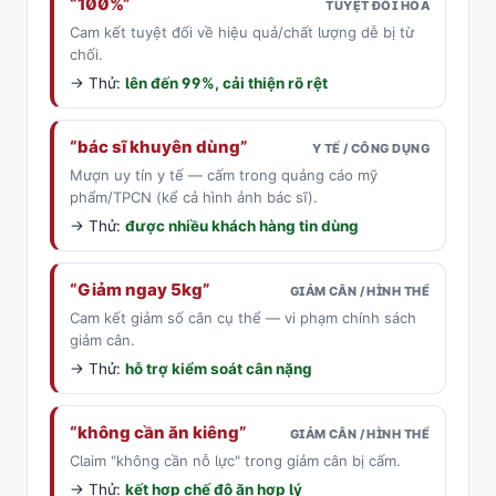
“100%”
TUYỆT ĐỐI HÓA
Cam kết tuyệt đối về hiệu quả/chất lượng dễ bị từ
chối.
→ Thử:
lên đến 99%, cải thiện rõ rệt
“bác sĩ khuyên dùng”
Y TẾ / CÔNG DỤNG
Mượn uy tín y tế — cấm trong quảng cáo mỹ
phẩm/TPCN (kể cả hình ảnh bác sĩ).
→ Thử:
được nhiều khách hàng tin dùng
“Giảm ngay 5kg”
GIẢM CÂN / HÌNH THỂ
Cam kết giảm số cân cụ thể — vi phạm chính sách
giảm cân.
→ Thử:
hỗ trợ kiểm soát cân nặng
“không cần ăn kiêng”
GIẢM CÂN / HÌNH THỂ
Claim "không cần nỗ lực" trong giảm cân bị cấm.
→ Thử:
kết hợp chế độ ăn hợp lý