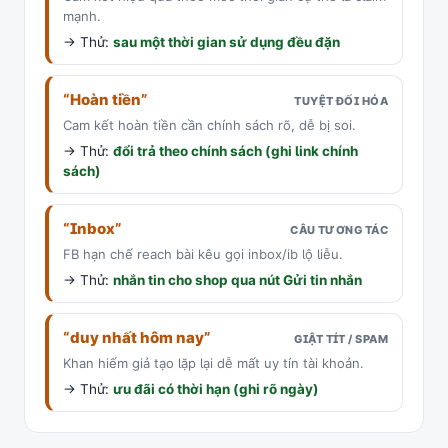
mạnh.
→ Thử:
sau một thời gian sử dụng đều đặn
“Hoàn tiền”
TUYỆT ĐỐI HÓA
Cam kết hoàn tiền cần chính sách rõ, dễ bị soi.
→ Thử:
đổi trả theo chính sách (ghi link chính
sách)
“Inbox”
CÂU TƯƠNG TÁC
FB hạn chế reach bài kêu gọi inbox/ib lộ liễu.
→ Thử:
nhắn tin cho shop qua nút Gửi tin nhắn
“duy nhất hôm nay”
GIẬT TÍT / SPAM
Khan hiếm giả tạo lặp lại dễ mất uy tín tài khoản.
→ Thử:
ưu đãi có thời hạn (ghi rõ ngày)