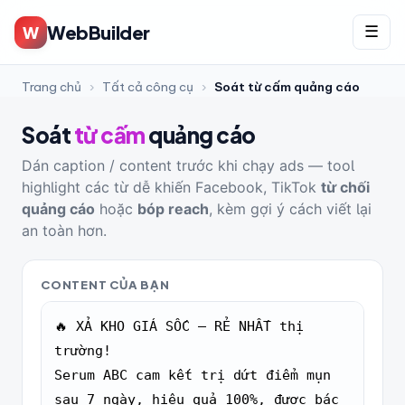
WebBuilder
W
☰
Trang chủ
›
Tất cả công cụ
›
Soát từ cấm quảng cáo
Soát
từ cấm
quảng cáo
Dán caption / content trước khi chạy ads — tool
highlight các từ dễ khiến Facebook, TikTok
từ chối
quảng cáo
hoặc
bóp reach
, kèm gợi ý cách viết lại
an toàn hơn.
CONTENT CỦA BẠN