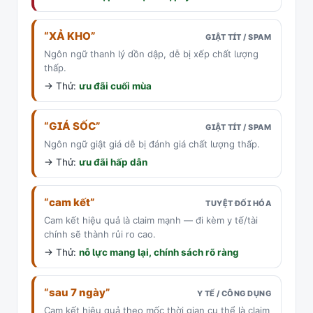
“XẢ KHO”
GIẬT TÍT / SPAM
Ngôn ngữ thanh lý dồn dập, dễ bị xếp chất lượng
thấp.
→ Thử:
ưu đãi cuối mùa
“GIÁ SỐC”
GIẬT TÍT / SPAM
Ngôn ngữ giật giá dễ bị đánh giá chất lượng thấp.
→ Thử:
ưu đãi hấp dẫn
“cam kết”
TUYỆT ĐỐI HÓA
Cam kết hiệu quả là claim mạnh — đi kèm y tế/tài
chính sẽ thành rủi ro cao.
→ Thử:
nỗ lực mang lại, chính sách rõ ràng
“sau 7 ngày”
Y TẾ / CÔNG DỤNG
Cam kết hiệu quả theo mốc thời gian cụ thể là claim